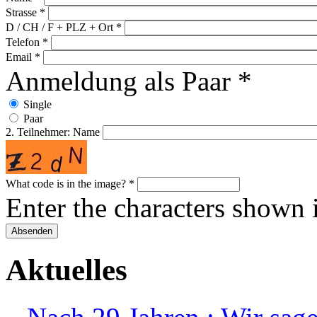
Strasse
*
D / CH / F + PLZ + Ort
*
Telefon
*
Email
*
Anmeldung als Paar
*
Single
Paar
2. Teilnehmer: Name
What code is in the image?
*
Enter the characters shown 
Aktuelles