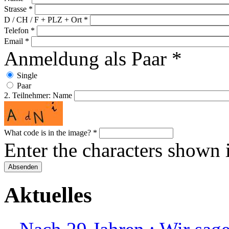
Strasse
*
D / CH / F + PLZ + Ort
*
Telefon
*
Email
*
Anmeldung als Paar
*
Single
Paar
2. Teilnehmer: Name
What code is in the image?
*
Enter the characters shown 
Aktuelles